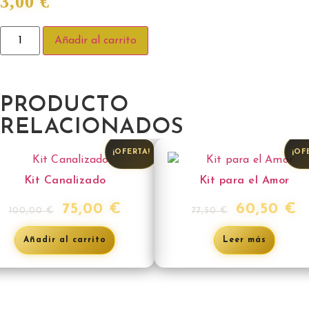
3,00
€
Añadir al carrito
PRODUCTO
RELACIONADOS
¡OFERTA!
¡OF
Kit Canalizado
Kit para el Amor
75,00
€
60,50
€
100,00
€
77,50
€
Añadir al carrito
Leer más