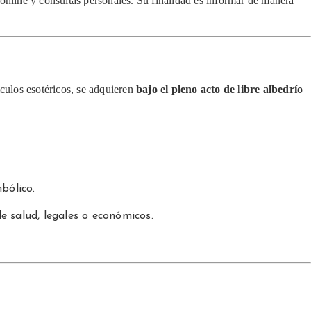
 online y consultas personales. Su finalidad es informar de manera
tículos esotéricos, se adquieren
bajo el pleno acto de libre albedrío
bólico.
e salud, legales o económicos.