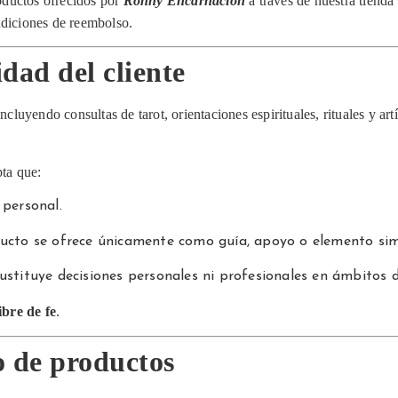
roductos ofrecidos por
Ronny Encarnación
a través de nuestra tienda
ndiciones de reembolso.
idad del cliente
incluyendo consultas de tarot, orientaciones espirituales, rituales y ar
pta que:
 personal.
ducto se ofrece únicamente como guía, apoyo o elemento sim
ustituye decisiones personales ni profesionales en ámbitos d
ibre de fe
.
o de productos