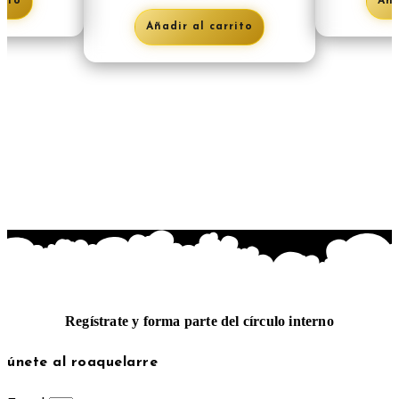
rito
Aña
Añadir al carrito
Regístrate y forma parte del círculo interno
únete al roaquelarre