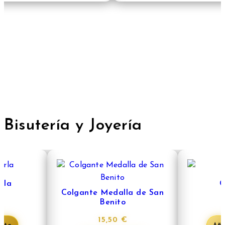
Bisutería y Joyería
rla
C
Colgante Medalla de San
Benito
15,50
€