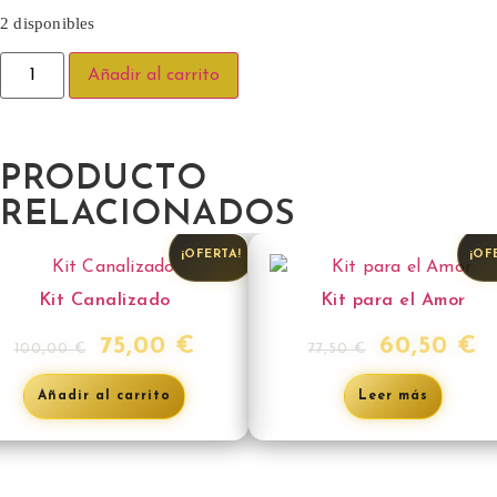
2 disponibles
Añadir al carrito
PRODUCTO
RELACIONADOS
¡OFERTA!
¡OF
Kit Canalizado
Kit para el Amor
75,00
€
60,50
€
100,00
€
77,50
€
Añadir al carrito
Leer más