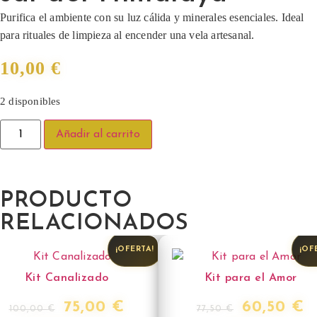
Purifica el ambiente con su luz cálida y minerales esenciales. Ideal
para rituales de limpieza al encender una vela artesanal.
10,00
€
2 disponibles
Añadir al carrito
PRODUCTO
RELACIONADOS
¡OFERTA!
¡OF
Kit Canalizado
Kit para el Amor
75,00
€
60,50
€
100,00
€
77,50
€