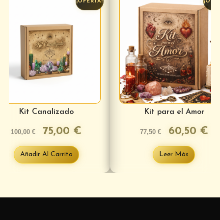
¡OFERTA!
¡OFE
Kit Canalizado
Kit para el Amor
75,00
€
60,50
€
100,00
€
77,50
€
Añadir Al Carrito
Leer Más