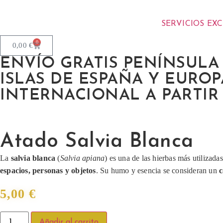
SERVICIOS EX
0
0,00
€
ENVÍO GRATIS PENÍNSULA A
ISLAS DE ESPAÑA Y EUROPA
INTERNACIONAL A PARTIR 
Atado Salvia Blanca
La
salvia blanca
(
Salvia apiana
) es una de las hierbas más utilizada
espacios, personas y objetos
. Su humo y esencia se consideran un
c
5,00
€
Añadir al carrito