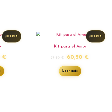
¡OFERTA!
¡OFERTA!
o
Kit para el Amor
0
€
60,50
€
77,50
€
o
Leer más