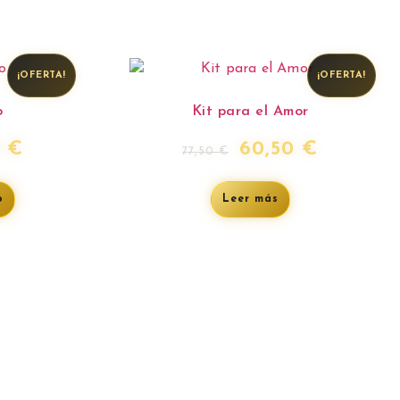
¡OFERTA!
¡OFERTA!
o
Kit para el Amor
0
€
60,50
€
77,50
€
o
Leer más