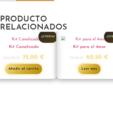
PRODUCTO
RELACIONADOS
¡OFERTA!
¡OF
Kit Canalizado
Kit para el Amor
75,00
€
60,50
€
100,00
€
77,50
€
Añadir al carrito
Leer más