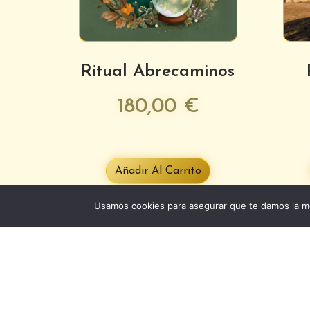
Ritual Abrecaminos
180,00
€
Añadir Al Carrito
Usamos cookies para asegurar que te damos la me