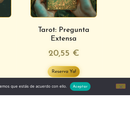
Tarot: Pregunta
Extensa
20,55
€
Reserva Ya!
remos que estás de acuerdo con ello.
Aceptar