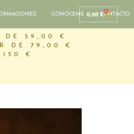
0
0,00
€
ORMACIONES
CONÓCEME
CONTACTO
 DE 59,00 €
R DE 79,00 €
 150 €