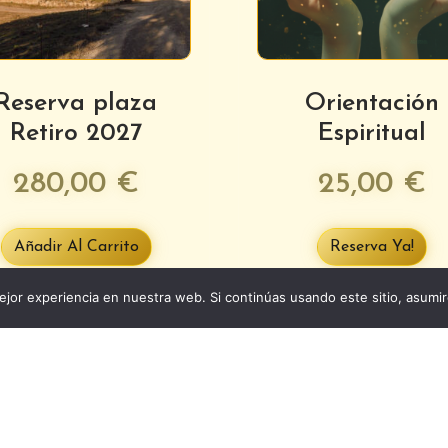
Reserva plaza
Orientación
Retiro 2027
Espiritual
280,00
€
25,00
€
Añadir Al Carrito
Reserva Ya!
jor experiencia en nuestra web. Si continúas usando este sitio, asumi