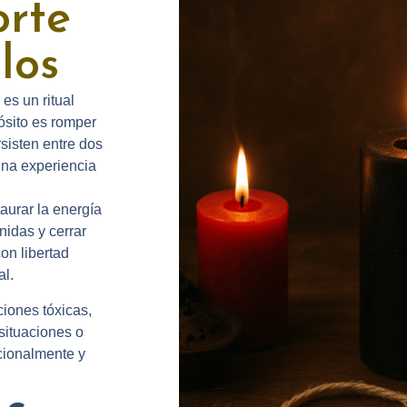
orte
los
es un
ritual
ósito es
romper
sisten entre dos
una experiencia
taurar la energía
nidas
y
cerrar
on libertad
al.
ciones tóxicas,
situaciones o
cionalmente y